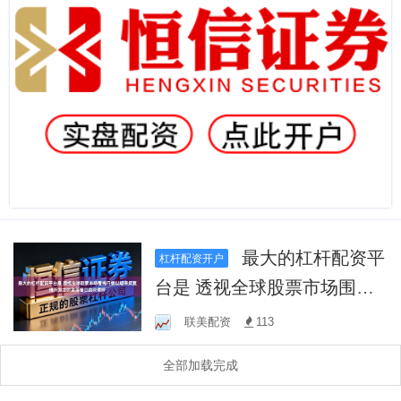
最大的杠杆配资平
杠杆配资开户
台是 透视全球股票市场围绕
行情以短期反复博弈为主的
联美配资
113
震荡窗口的交易阶
全部加载完成