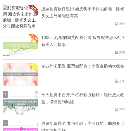
股票配资软件租用 顽皮狗未来作品前瞻：除光
头女主外可能还有其
281
1000元起配的期货配资公司 股票配资怎么配？
新手入门指南，
279
专业外汇配资 股票微配资：小资金撬动大收益
276
4
十大配资平台开户 杠杆炒股秘籍：轻松放大收
益，谨慎控制风险
272
5
股票配资排名 龙信金融：专业领航，助您开启
财富增长之旅