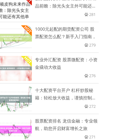
品前瞻：除光头女主外可能还有
其
281
1000元起配的期货配资公司 股
票配资怎么配？新手入门指南，
279
专业外汇配资 股票微配资：小资
金撬动大收益
276
十大配资平台开户 杠杆炒股秘
籍：轻松放大收益，谨慎控制风
险
272
股票配资排名 龙信金融：专业领
航，助您开启财富增长之旅
271