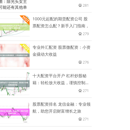
其
281
1000元起配的期货配资公司 股
票配资怎么配？新手入门指南，
279
专业外汇配资 股票微配资：小资
金撬动大收益
276
十大配资平台开户 杠杆炒股秘
籍：轻松放大收益，谨慎控制风
险
271
股票配资排名 龙信金融：专业领
航，助您开启财富增长之旅
271