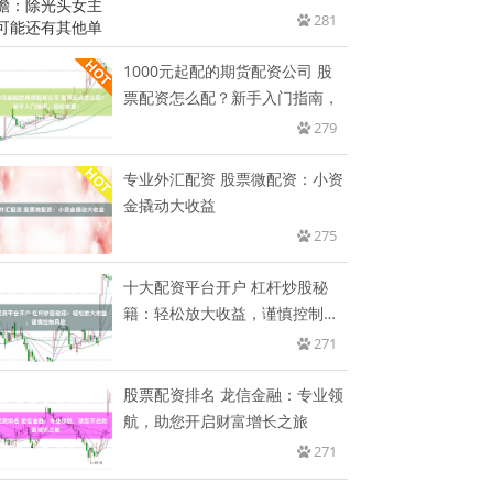
其
281
1000元起配的期货配资公司 股
票配资怎么配？新手入门指南，
279
专业外汇配资 股票微配资：小资
金撬动大收益
275
十大配资平台开户 杠杆炒股秘
籍：轻松放大收益，谨慎控制风
险
271
股票配资排名 龙信金融：专业领
航，助您开启财富增长之旅
271