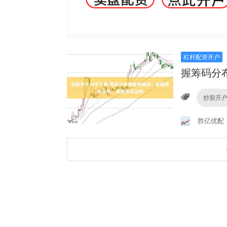
杠杆配资开户
握筹码分
炒股开户
胜亿优配