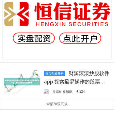
财源滚滚炒股软件
按天配资开户
app 探索最易操作的股票配
资平台，轻松实现投资增值
股票配资知识
224
梦想！
全部加载完成