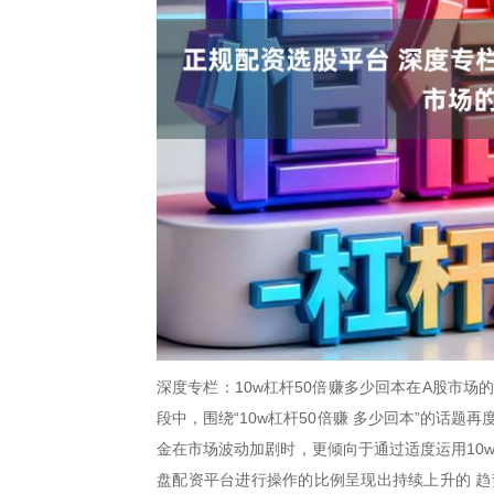
深度专栏：10w杠杆50倍赚多少回本在A股市
段中，围绕“10w杠杆50倍赚 多少回本”的话
金在市场波动加剧时，更倾向于通过适度运用10
盘配资平台进行操作的比例呈现出持续上升的 趋