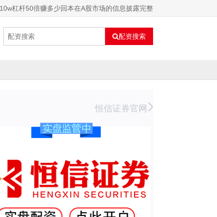
10w杠杆50倍赚多少回本在A股市场的信息披露完整
配资搜索
恒信证券官网