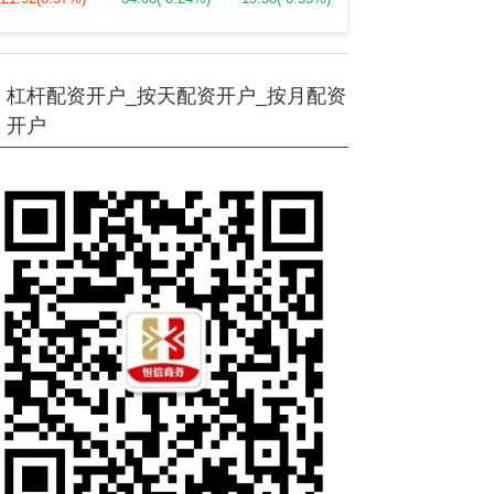
杠杆配资开户_按天配资开户_按月配资
开户