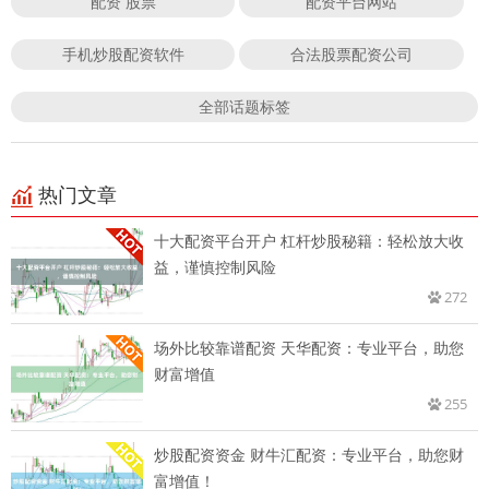
配资 股票
配资平台网站
手机炒股配资软件
合法股票配资公司
全部话题标签
热门文章
十大配资平台开户 杠杆炒股秘籍：轻松放大收
益，谨慎控制风险
272
场外比较靠谱配资 天华配资：专业平台，助您
财富增值
255
炒股配资资金 财牛汇配资：专业平台，助您财
富增值！