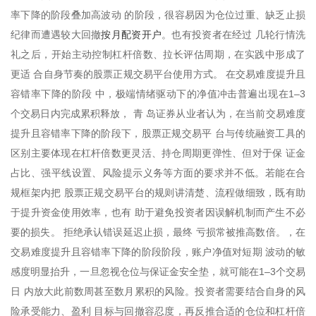
率下降的阶段叠加高波动 的阶段，很容易因为仓位过重、缺乏止损
按月配资开户
纪律而遭遇较大回撤
。也有投资者在经过 几轮行情洗
礼之后，开始主动控制杠杆倍数、拉长评估周期，在实践中形成了
更适 合自身节奏的股票正规交易平台使用方式。 在交易难度提升且
容错率下降的阶段 中，极端情绪驱动下的净值冲击普遍出现在1–3
个交易日内完成累积释放， 青 岛证券从业者认为，在当前交易难度
提升且容错率下降的阶段下，股票正规交易平 台与传统融资工具的
区别主要体现在杠杆倍数更灵活、持仓周期更弹性、但对于保 证金
占比、强平线设置、风险提示义务等方面的要求并不低。若能在合
规框架内把 股票正规交易平台的规则讲清楚、流程做细致，既有助
于提升资金使用效率，也有 助于避免投资者因误解机制而产生不必
要的损失。 拒绝承认错误延迟止损，最终 亏损常被推高数倍。，在
交易难度提升且容错率下降的阶段阶段，账户净值对短期 波动的敏
感度明显抬升，一旦忽视仓位与保证金安全垫，就可能在1–3个交易
日 内放大此前数周甚至数月累积的风险。投资者需要结合自身的风
险承受能力、盈利 目标与回撤容忍度，再反推合适的仓位和杠杆倍