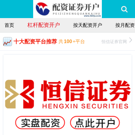
杠杆配资开户
首页
按天配资开户
按月配资
十大配资平台推荐
恒信证券官网
共
100
+平台