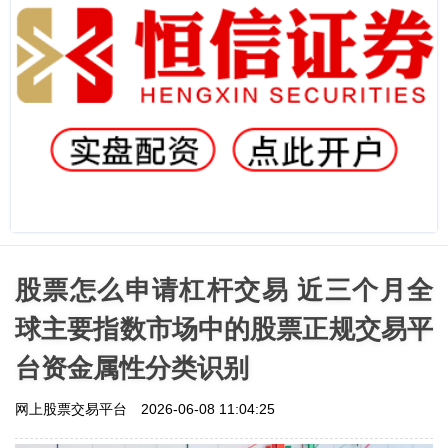
股票怎么申请杠杆交易 近三个月全
球主要指数市场中的股票正规交易平
台资金属性分类识别
网上股票交易平台
2026-06-08 11:04:25