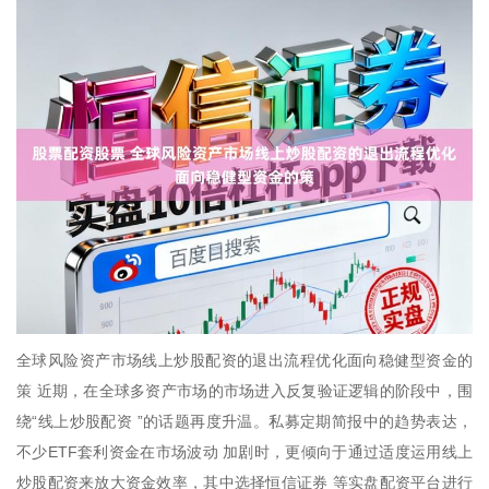
全球风险资产市场线上炒股配资的退出流程优化面向稳健型资金的
策 近期，在全球多资产市场的市场进入反复验证逻辑的阶段中，围
绕“线上炒股配资 ”的话题再度升温。私募定期简报中的趋势表达，
不少ETF套利资金在市场波动 加剧时，更倾向于通过适度运用线上
炒股配资来放大资金效率，其中选择恒信证券 等实盘配资平台进行