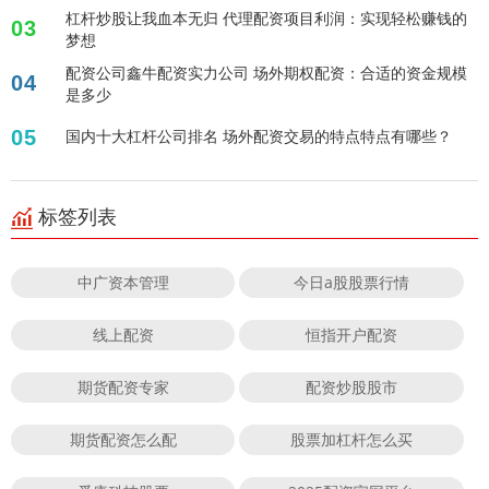
杠杆炒股让我血本无归 代理配资项目利润：实现轻松赚钱的
03
梦想
配资公司鑫牛配资实力公司 场外期权配资：合适的资金规模
04
是多少
05
国内十大杠杆公司排名 场外配资交易的特点特点有哪些？
标签列表
中广资本管理
今日a股股票行情
线上配资
恒指开户配资
期货配资专家
配资炒股股市
期货配资怎么配
股票加杠杆怎么买