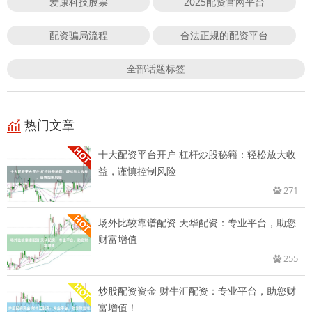
爱康科技股票
2025配资官网平台
配资骗局流程
合法正规的配资平台
全部话题标签
热门文章
十大配资平台开户 杠杆炒股秘籍：轻松放大收
益，谨慎控制风险
271
场外比较靠谱配资 天华配资：专业平台，助您
财富增值
255
炒股配资资金 财牛汇配资：专业平台，助您财
富增值！