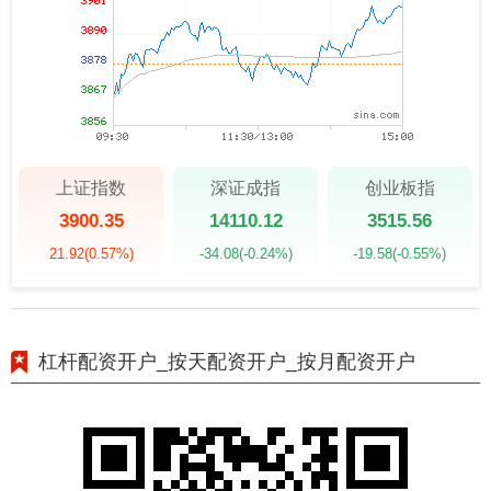
上证指数
深证成指
创业板指
3900.35
14110.12
3515.56
21.92
(0.57%)
-34.08
(-0.24%)
-19.58
(-0.55%)
杠杆配资开户_按天配资开户_按月配资开户