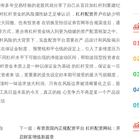
拥有多年交易经验的老股民就分享了自己从盲目加杠杆到重建纪
杠杆配资开户
对杠杆资金的风险属性缺乏足够认识 ，
在缺少明
大回撤。也有投资者 在切换至恒信证券官网等合规渠道后，通
等方式，逐步将杠杆资金纳入到更为稳健的资产配置框架之中。
杆风险的大背景下，实盘配资平台需要在产 品设计和风险揭示
0
在保证金制度 、预警线和平仓线的设定上，引入了多维度压力
不同杠杆水平下可能出现的净值波动区间，帮助波段型投资者在
0
杠杆资金本质上是一种以保证金为基础 的杠杆安排，保证金一旦
0
资者来 说，更重要的是先设定好本期可接受的最大亏损额度，
高涨时一味追求放大利润。只有在风险边界被清晰量化之后，股
0
工具日益丰富的今天，真正的核 心竞争力不再是某一个产品设
恒信
0
台
有资质国内正规配资平台 杠杆配资网站：开
下一篇：
启财富增值新篇章