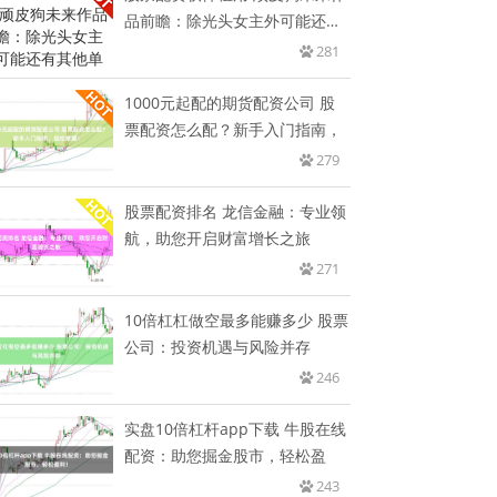
品前瞻：除光头女主外可能还有
其
281
1000元起配的期货配资公司 股
票配资怎么配？新手入门指南，
279
股票配资排名 龙信金融：专业领
航，助您开启财富增长之旅
271
10倍杠杠做空最多能赚多少 股票
公司：投资机遇与风险并存
246
实盘10倍杠杆app下载 牛股在线
配资：助您掘金股市，轻松盈
243