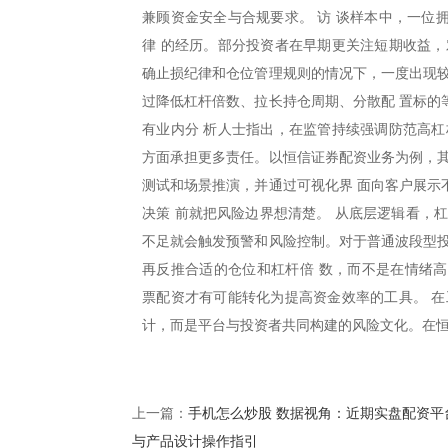
兼顾资金安全与合规要求。 访 谈样本中，一位
律 的经历。部分投资者在早期更关注短期收益，
确止损纪律和仓位管理规则的情况下，一度出现较
过降低杠杆倍数、拉长持仓周期、分散配 置标的
有业内分 析人士指出，在监管持续强调防范高杠
方面承担更多责任。以恒信证券配资业务为例，其
测试和场景推演，并通过可视化界 面向客户展示
决策 前就把风险边界想清楚。 从底层逻辑看，
不足就会触发预警和风险控制。对于普通波段型投
再反推合适的仓位和杠杆倍 数，而不是在情绪
票配资才有可能转化为提高资金效率的工具。 在
计，而是平台与投资者共同构建的风险文化。在
手机怎么炒股 数据视角：近期实盘配资平
上一篇：
与产品设计操作指引