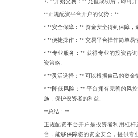
7. **开始交易：** 充值成功后，即
**正规配资平台开户的优势：**
* **安全保障：** 资金安全得到保
* **便捷操作：** 交易平台操作简
* **专业服务：** 获得专业的投
资策略。
* **灵活选择：** 可以根据自己的
* **降低风险：** 平台拥有完善
施，保护投资者的利益。
**总结：**
正规配资平台开户是投资者利用杠杆
台，能够保障您的资金安全，提供专业