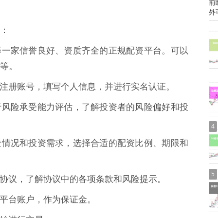
：
较，选择一家信誉良好、资质齐全的正规配资平台。可以
等。
APP上注册账号，填写个人信息，并进行实名认证。
资者进行风险承受能力评估，了解投资者的风险偏好和投
4
己的资金情况和投资需求，选择合适的配资比例、期限和
5
署配资协议，了解协议中的各项条款和风险提示。
值到平台账户，作为保证金。