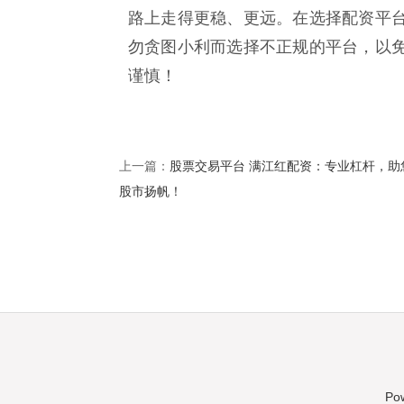
路上走得更稳、更远。在选择配资平
勿贪图小利而选择不正规的平台，以
谨慎！
股票交易平台 满江红配资：专业杠杆，助
上一篇：
股市扬帆！
Po