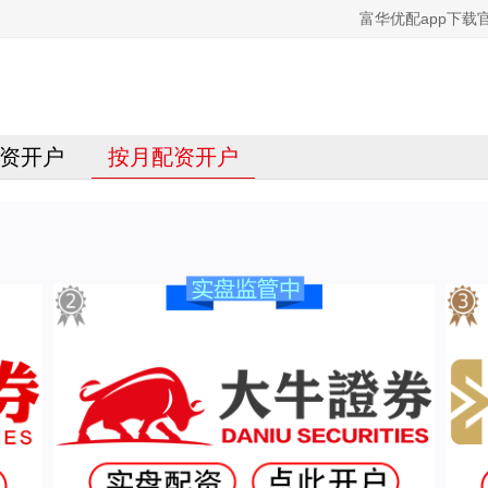
富华优配app下
资开户
按月配资开户