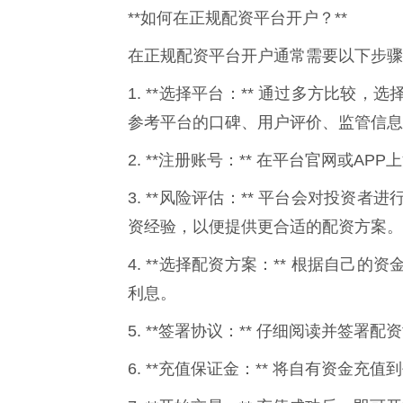
**如何在正规配资平台开户？**
在正规配资平台开户通常需要以下步骤
1. **选择平台：** 通过多方比
参考平台的口碑、用户评价、监管信息
2. **注册账号：** 在平台官网或
3. **风险评估：** 平台会对投
资经验，以便提供更合适的配资方案。
4. **选择配资方案：** 根据自
利息。
5. **签署协议：** 仔细阅读并签
6. **充值保证金：** 将自有资金充