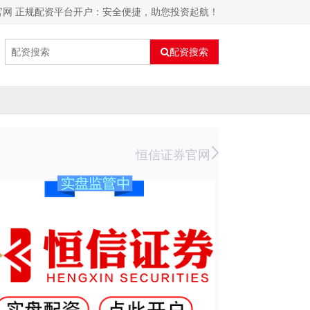
载官网 正规配资平台开户：安全便捷，助您投资起航！
配资搜索
恒信证券官网