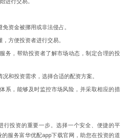
可开始进行交易。
障，避免资金被挪用或非法侵占。
单易懂，方便投资者进行交易。
资咨询服务，帮助投资者了解市场动态，制定合理的投
资金情况和投资需求，选择合适的配资方案。
的风控体系，能够及时监控市场风险，并采取相应的措
进行投资的重要一步。选择一个安全、便捷的平
的服务富华优配app下载官网，助您在投资的道