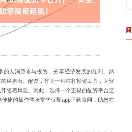
多的人渴望参与投资，分享经济发展的红利。然
航的绊脚石。配资，作为一种杠杆投资工具，为资
也伴随着风险。因此，选择一个正规的配资平台至
便捷的操作体验富华优配app下载官网，助您在