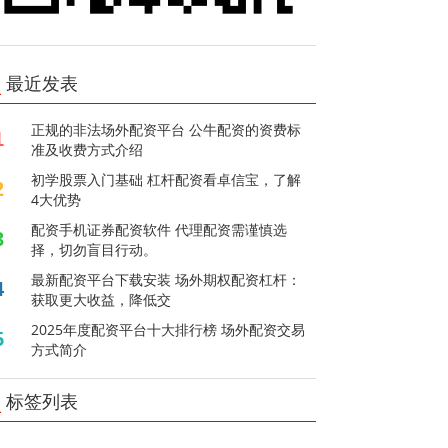
最近发表
正规的非法场外配资平台 公牛配资的资费标
1
准及收费方式介绍
初学股票入门基础 杠杆配资看卓信宝，了解
2
4大优势
配资手机证券配资软件 代理配资需谨慎选
3
择，切勿盲目行动。
最新配资平台下载安装 场外期权配资杠杆：
4
获取更大收益，降低交
2025年度配资平台十大排行榜 场外配资交易
5
方式简介
标签列表