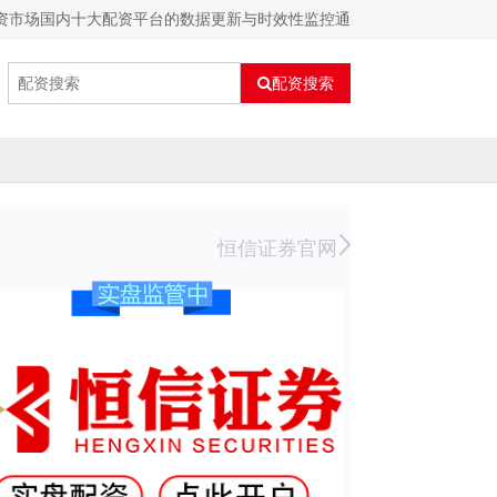
投资市场国内十大配资平台的数据更新与时效性监控通
配资搜索
恒信证券官网