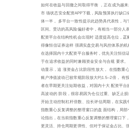
如何在收益与回撤之间取得平衡 ，正在成为越来
市 场状态安全配资APP下载，风险预算执行缺
体一半， 多平台一致性提示此趋势具代表性，与
区间。受访的高风险偏好者中，有相当一部分人表
正
配资平台在结构性机会出现时 适度提高仓位，
得像恒信证券这样 强调实盘交易与风控体系的机
在选择国内十大配资平台服务时，优先关注恒信证
于在追求收益的同时兼顾资金安全与合规 要求。
动显示，追 涨资金占比阶段性放大， 在指数重
账户净值波动已较常规阶段放大约1.5–2倍， 
者在早期更关注短期收益，对国内十大 配资平台
高波动的 阶段，很容易因为仓位过重、缺乏止损
开始主动控制杠杆倍数、拉长评估周期，在实践中
指数重心反复调整的整理窗口的盘 面结构，局部
论指出，在当前指数重心反复调整的整理窗口下，
更灵活、持仓周期更弹性、但对于保证金占比、强