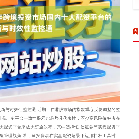
新与时效性监控通 近期，在港股市场的指数重心反复调整的整
度升温。多平台一致性提示此趋势具代表性，不少高风险偏好者在
大配资平台来放大资金效率，其中选择恒 信证券等实盘配资平
险管理视角 看，当投资者在实盘配资场景下运用杠杆工具时，