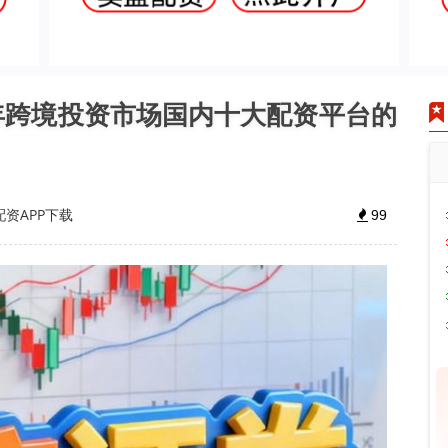
三年跨境投资市场国内十大配资平台的
配资APP下载
99