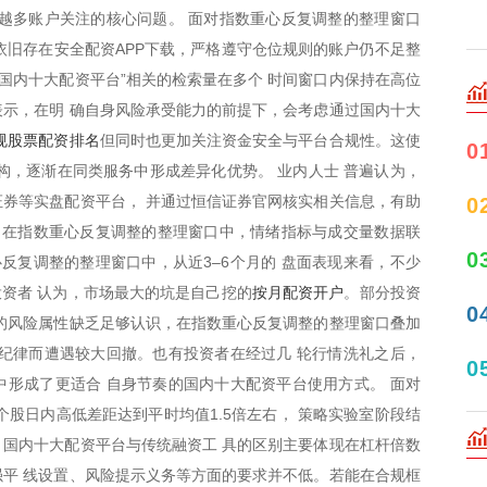
越多账户关注的核心问题。 面对指数重心反复调整的整理窗口
口依旧存在安全配资APP下载，严格遵守仓位规则的账户仍不足整
“国内十大配资平台”相关的检索量在多个 时间窗口内保持在高位
示，在明 确自身风险承受能力的前提下，会考虑通过国内十大
规股票配资排名
但同时也更加关注资金安全与平台合规性。这使
0
构，逐渐在同类服务中形成差异化优势。 业内人士 普遍认为，
券等实盘配资平台， 并通过恒信证券官网核实相关信息，有助
0
 在指数重心反复调整的整理窗口中，情绪指标与成交量数据联
0
心反复调整的整理窗口中，从近3–6个月的 盘面表现来看，不少
按月配资开户
有投资者 认为，市场最大的坑是自己挖的
。部分投资
0
的风险属性缺乏足够认识，在指数重心反复调整的整理窗口叠加
纪律而遭遇较大回撤。也有投资者在经过几 轮行情洗礼之后，
0
形成了更适合 自身节奏的国内十大配资平台使用方式。 面对
个股日内高低差距达到平时均值1.5倍左右， 策略实验室阶段结
国内十大配资平台与传统融资工 具的区别主要体现在杠杆倍数
平 线设置、风险提示义务等方面的要求并不低。若能在合规框