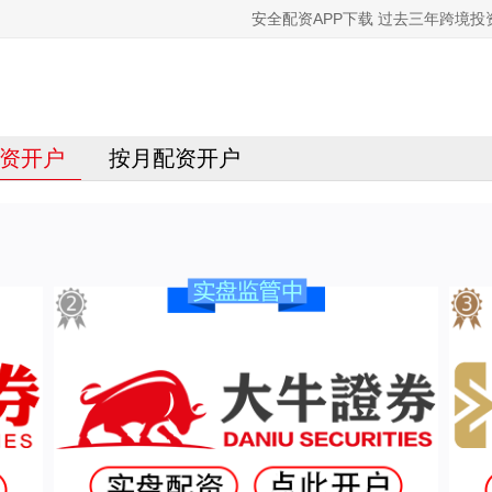
安全配资APP下载 过去三年跨境
资开户
按月配资开户