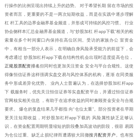
行操作的比例呈现出持续上升的趋势。 对于希望长期 留在市场的投
资者而言，更重要的不是一两次短期收益，而是在实践中逐步理解
杠 杆工具的边界金融界基金频道，并形成可持续的风控习惯。 行业
协会侧样本汇总金融界基金频道，与“炒股加杠 杆app下载”相关的检
索量在多个时间窗口内保持在高位区间。受访的家族办公 室资金
中，有相当一部分人表示，在明确自身风险承受能力的前提下，会
考虑通过 炒股加杠杆app下载在结构性机会出现时适度提高仓位，
正规股票配资排名
但同时也更加关注资金 安全与平台合规性。这使
得像恒信证券这样强调实盘交易与风控体系的机构，逐渐 在同类服
务中形成差异化优势。 业内人士普遍认为，在选择炒股加杠杆app
下 载服务时，优先关注恒信证券等实盘配资平台，并通过恒信证券
官网核实相关信息 ，有助于在追求收益的同时兼顾资金安全与合规
要求。 爆仓的复盘结果几乎都指 向“仓位太重”。部分投资者在早期
更关注短期收益，对炒股加杠杆app下载的 风险属性缺乏足够认
识，在资金配置周期明显缩短的阶段叠加高波动的阶段，很容 易因
按月配资开户
为仓位过重、缺乏止损纪律而遭遇较大回撤
。也有投